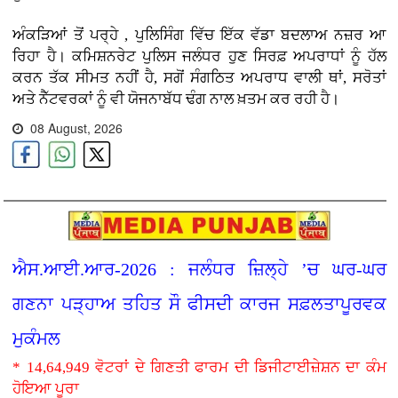
ਅੰਕੜਿਆਂ ਤੋਂ ਪਰ੍ਹੇ , ਪੁਲਿਸਿੰਗ ਵਿੱਚ ਇੱਕ ਵੱਡਾ ਬਦਲਾਅ ਨਜ਼ਰ ਆ
ਰਿਹਾ ਹੈ। ਕਮਿਸ਼ਨਰੇਟ ਪੁਲਿਸ ਜਲੰਧਰ ਹੁਣ ਸਿਰਫ਼ ਅਪਰਾਧਾਂ ਨੂੰ ਹੱਲ
ਕਰਨ ਤੱਕ ਸੀਮਤ ਨਹੀਂ ਹੈ, ਸਗੋਂ ਸੰਗਠਿਤ ਅਪਰਾਧ ਵਾਲੀ ਥਾਂ, ਸਰੋਤਾਂ
ਅਤੇ ਨੈੱਟਵਰਕਾਂ ਨੂੰ ਵੀ ਯੋਜਨਾਬੱਧ ਢੰਗ ਨਾਲ ਖ਼ਤਮ ਕਰ ਰਹੀ ਹੈ।
08 August, 2026
ਐਸ.ਆਈ.ਆਰ-2026 : ਜਲੰਧਰ ਜ਼ਿਲ੍ਹੇ ’ਚ ਘਰ-ਘਰ
ਗਣਨਾ ਪੜ੍ਹਾਅ ਤਹਿਤ ਸੌ ਫੀਸਦੀ ਕਾਰਜ ਸਫ਼ਲਤਾਪੂਰਵਕ
ਮੁਕੰਮਲ
* 14,64,949 ਵੋਟਰਾਂ ਦੇ ਗਿਣਤੀ ਫਾਰਮ ਦੀ ਡਿਜੀਟਾਈਜ਼ੇਸ਼ਨ ਦਾ ਕੰਮ
ਹੋਇਆ ਪੂਰਾ