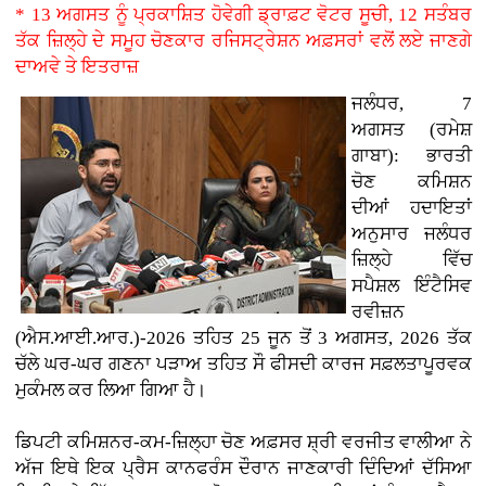
* 13 ਅਗਸਤ ਨੂੰ ਪ੍ਰਕਾਸ਼ਿਤ ਹੋਵੇਗੀ ਡ੍ਰਾਫ਼ਟ ਵੋਟਰ ਸੂਚੀ, 12 ਸਤੰਬਰ
ਤੱਕ ਜ਼ਿਲ੍ਹੇ ਦੇ ਸਮੂਹ ਚੋਣਕਾਰ ਰਜਿਸਟ੍ਰੇਸ਼ਨ ਅਫ਼ਸਰਾਂ ਵਲੋਂ ਲਏ ਜਾਣਗੇ
ਦਾਅਵੇ ਤੇ ਇਤਰਾਜ਼
ਜਲੰਧਰ, 7
ਅਗਸਤ (ਰਮੇਸ਼
ਗਾਬਾ): ਭਾਰਤੀ
ਚੋਣ ਕਮਿਸ਼ਨ
ਦੀਆਂ ਹਦਾਇਤਾਂ
ਅਨੁਸਾਰ ਜਲੰਧਰ
ਜ਼ਿਲ੍ਹੇ ਵਿੱਚ
ਸਪੈਸ਼ਲ ਇੰਟੈਸਿਵ
ਰਵੀਜ਼ਨ
(ਐਸ.ਆਈ.ਆਰ.)-2026 ਤਹਿਤ 25 ਜੂਨ ਤੋਂ 3 ਅਗਸਤ, 2026 ਤੱਕ
ਚੱਲੇ ਘਰ-ਘਰ ਗਣਨਾ ਪੜਾਅ ਤਹਿਤ ਸੌ ਫੀਸਦੀ ਕਾਰਜ ਸਫ਼ਲਤਾਪੂਰਵਕ
ਮੁਕੰਮਲ ਕਰ ਲਿਆ ਗਿਆ ਹੈ।
ਡਿਪਟੀ ਕਮਿਸ਼ਨਰ-ਕਮ-ਜ਼ਿਲ੍ਹਾ ਚੋਣ ਅਫ਼ਸਰ ਸ਼੍ਰੀ ਵਰਜੀਤ ਵਾਲੀਆ ਨੇ
ਅੱਜ ਇਥੇ ਇਕ ਪ੍ਰੈਸ ਕਾਨਫਰੰਸ ਦੌਰਾਨ ਜਾਣਕਾਰੀ ਦਿੰਦਿਆਂ ਦੱਸਿਆ