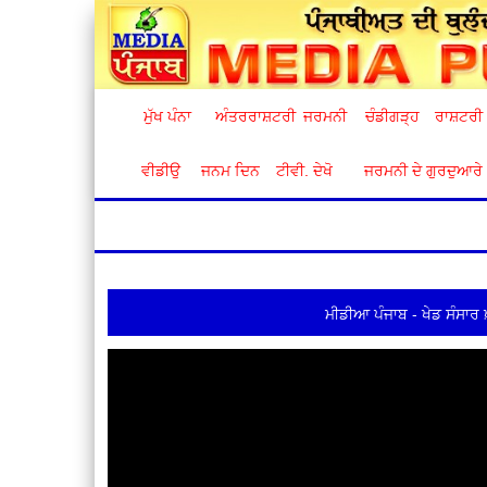
ਮੁੱਖ ਪੰਨਾ
ਅੰਤਰਰਾਸ਼ਟਰੀ
ਜਰਮਨੀ
ਚੰਡੀਗੜ੍ਹ
ਰਾਸ਼ਟਰੀ
ਵੀਡੀਉ
ਜਨਮ ਦਿਨ
ਟੀਵੀ. ਦੇਖੋ
ਜਰਮਨੀ ਦੇ ਗੁਰਦੁਆਰੇ
ਮੀਡੀਆ ਪੰਜਾਬ - ਖੇਡ ਸੰਸਾਰ 