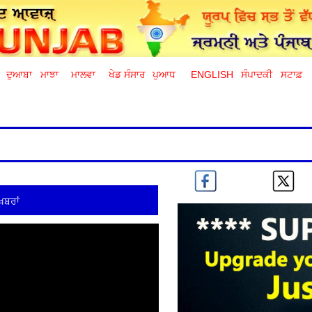
ਦੁਆਬਾ
ਮਾਝਾ
ਮਾਲਵਾ
ਖੇਡ ਸੰਸਾਰ
ਪੁਆਧ
ENGLISH
ਸੰਪਾਦਕੀ
ਸਟਾਫ਼
ਖ਼ਬਰਾਂ