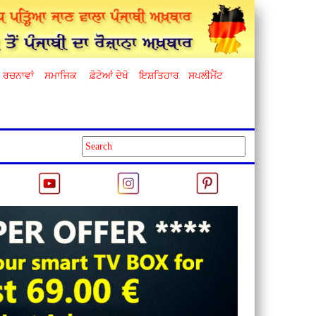
ਰਚਨਾਵਾਂ
ਸਮਾਜਿਕ
ਫ਼ੋਟੋਆਂ ਦੇਖੋ
ਇਸ਼ਤਿਹਾਰ
ਸਪਲੀਮੈਂਟ