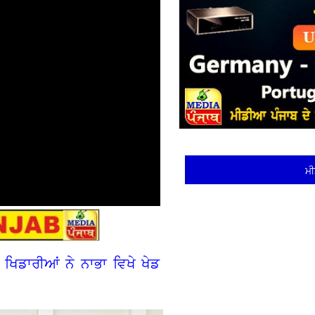
ਮੀ
ਖਿਡਾਰੀਆਂ ਨੇ ਨਾਭਾ ਵਿਖੇ ਖੇਡ