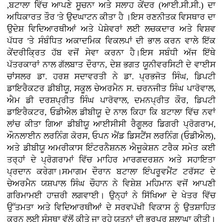
,ਬਟਾਲਾ ਵਿੱਚ ਆਪਣੇ ਸੂਚਨਾ ਅਤੇ ਸਲਾਹ ਕੇਂਦਰ (ਆਈ.ਸੀ.ਸੀ.) ਦਾ
ਅਧਿਕਾਰਤ ਤੌਰ 'ਤੇ ਉਦਘਾਟਨ ਕੀਤਾ ਹੈ ।ਇਸ ਰਣਨੀਤਕ ਵਿਸਥਾਰ ਦਾ
ਉਦੇਸ਼ ਵਿਦਿਆਰਥੀਆਂ ਅਤੇ ਪੇਸ਼ੇਵਰਾਂ ਲਈ ਲਚਕਦਾਰ ਅਤੇ ਵਿਸ਼ਵ
ਪੱਧਰ 'ਤੇ ਸੰਬੰਧਿਤ ਅਕਾਦਮਿਕ ਵਿਕਲਪਾਂ ਦੀ ਭਾਲ ਕਰਨ ਵਾਲੇ ਇੱਕ
ਕੇਂਦਰੀਕ੍ਰਿਤ ਹੱਬ ਵਜੋਂ ਸੇਵਾ ਕਰਨਾ ਹੈ।ਇਸ ਸਬੰਧੀ ਅੱਜ ਇੱਥੇ
ਪੱਤਰਕਾਰਾਂ ਨਾਲ ਗੱਲਬਾਤ ਦੌਰਾਨ, ਦੇਸ਼ ਭਗਤ ਯੂਨੀਵਰਸਿਟੀ ਦੇ ਵਾਈਸ
ਚਾਂਸਲਰ ਡਾ. ਹਰਸ਼ ਸਦਾਵਰਤੀ ਨੇ ਡਾ. ਪ੍ਰਭਜੋਤ ਸਿੰਘ, ਡਿਪਟੀ
ਡਾਇਰੈਕਟਰ ਡੀਬੀਯੂ, ਸਕੂਲ ਚੇਅਰਮੈਨ ਸ. ਚਰਨਜੀਤ ਸਿੰਘ ਪਾਰੋਵਾਲ,
ਐਮ ਡੀ ਦਰਸ਼ਪ੍ਰੀਤ ਸਿੰਘ ਪਾਰੋਵਾਲ, ਦਮਨਪ੍ਰੀਤ ਕੌਰ, ਡਿਪਟੀ
ਡਾਇਰੈਕਟਰ, ਓਡੀਐਲ ਡੀਬੀਯੂ ਦੇ ਨਾਲ ਕਿਹਾ ਕਿ ਬਟਾਲਾ ਵਿੱਚ ਨਵਾਂ
ਲਾਂਚ ਕੀਤਾ ਗਿਆ ਡੀਬੀਯੂ ਆਈਸੀਸੀ ਰੈਗੂਲਰ ਡਿਗਰੀ ਪ੍ਰੋਗਰਾਮ,
ਔਨਲਾਈਨ ਲਰਨਿੰਗ ਕੋਰਸ, ਓਪਨ ਐਂਡ ਡਿਸਟੈਂਸ ਲਰਨਿੰਗ (ਓਡੀਐਲ),
ਅਤੇ ਡੀਬੀਯੂ ਅਮਰੀਕਾਸ ਇੰਟਰਨੈਸ਼ਨਲ ਐਜੂਕੇਸ਼ਨ ਟਰੈਕ ਸਮੇਤ ਕਈ
ਤਰ੍ਹਾਂ ਦੇ ਪ੍ਰੋਗਰਾਮਾਂ ਵਿੱਚ ਮਾਹਿਰ ਮਾਰਗਦਰਸ਼ਨ ਅਤੇ ਸਹਾਇਤਾ
ਪ੍ਰਦਾਨ ਕਰੇਗਾ।ਸਮਾਗਮ ਦੌਰਾਨ ਬਟਾਲਾ ਇੰਪਰੂਵਮੈਂਟ ਟਰੱਸਟ ਦੇ
ਚੇਅਰਮੈਨ ਯਸ਼ਪਾਲ ਸਿੰਘ ਚੌਹਾਨ ਨੇ ਵਿਸ਼ੇਸ਼ ਮਹਿਮਾਨ ਵਜੋਂ ਆਪਣੀ
ਗਰਿਮਾਮਈ ਹਾਜ਼ਰੀ ਲਗਵਾਈ। ਉਨ੍ਹਾਂ ਨੇ ਸਿੱਖਿਆ ਦੇ ਖੇਤਰ ਵਿੱਚ
ਉੱਤਮਤਾ ਅਤੇ ਵਿਦਿਆਰਥੀਆਂ ਦੇ ਸਰਵਪੱਖੀ ਵਿਕਾਸ ਨੂੰ ਉਤਸ਼ਾਹਿਤ
ਕਰਨ ਲਈ ਸੰਸਥਾ ਵੱਲੋਂ ਕੀਤੇ ਜਾ ਰਹੇ ਯਤਨਾਂ ਦੀ ਭਰਪੂਰ ਸ਼ਲਾਘਾ ਕੀਤੀ।