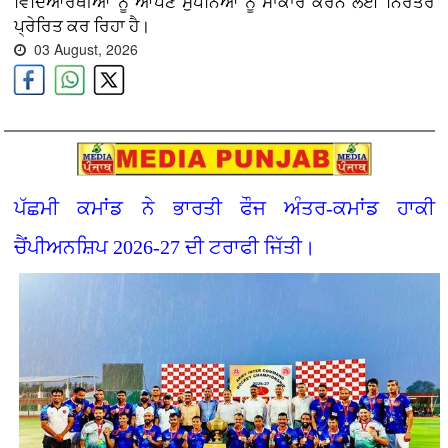
ਵਿਦਿਆਰਥੀਆਂ ਨੂੰ ਆਪਣੇ ਸੁਪਨਿਆਂ ਨੂੰ ਸਾਕਾਰ ਕਰਨ ਲਈ ਨਿਰੰਤਰ
ਪ੍ਰੇਰਿਤ ਕਰ ਰਿਹਾ ਹੈ।
03 August, 2026
ਪੱਛਮੀ ਕਮਾਂਡ ਨੇ ਭਾਰਤੀ ਫੌਜ ਅੰਤਰ-ਕਮਾਂਡ ਹਾਕੀ
ਚੈਂਪੀਅਨਸ਼ਿਪ 2026-27 ਦੀ ਟਰਾਫੀ ਜਿੱਤੀ।