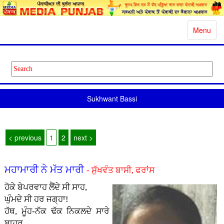
Toggle
Menu
navigatio
Sukhwant Bassi
< previous
1
2
next >
ਮਹਾਮਾਰੀ ਨੇ ਮੱਤ ਮਾਰੀ
- ਸੁੱਖਵੰਤ ਬਾਸੀ, ਫਰਾਂਸ
ਹੋਕੇ ਬੇਪਰਵਾਹ ਲੈਂਦੇ ਸੀ ਸਾਹ,
ਘੁੰਮਦੇ ਸੀ ਹਰ ਜਗ੍ਹਾ!
ਹੱਥ, ਮੂੰਹ-ਨੱਕ ਢੱਕ ਨਿਕਲਦੇ ਸਾਰੇ
ਬਾਹਰ,