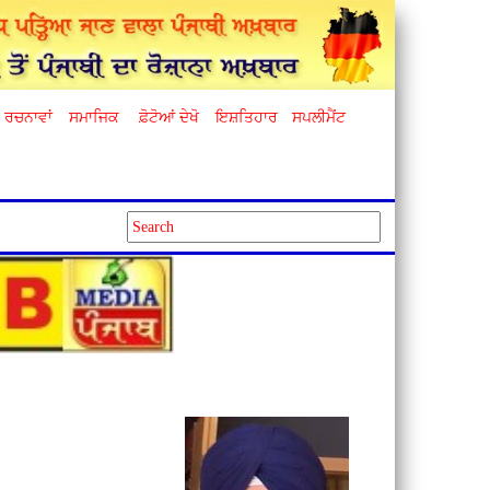
ਰਚਨਾਵਾਂ
ਸਮਾਜਿਕ
ਫ਼ੋਟੋਆਂ ਦੇਖੋ
ਇਸ਼ਤਿਹਾਰ
ਸਪਲੀਮੈਂਟ