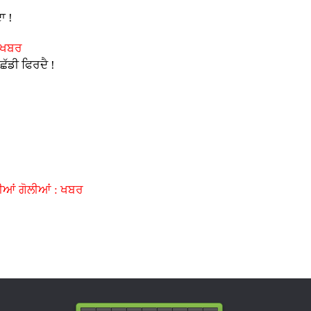
ਾ !
: ਖਬਰ
ਛੱਡੀ ਫਿਰਦੈ !
ਲੀਆਂ ਗੋਲੀਆਂ : ਖਬਰ