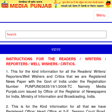
Toggle
Menu
navigatio
ਦਫ਼ਤਰ
INSTRUCTIONS FOR THE READERS / WRITERS /
REPORTERS / WELL WISHERS / CRITICS.
1. This for the kind information for all the Readers/ Writers/
Reporters/Well Wishers and Critics that we are Registered
News Paper with the Govt of India under the Registration
Number PUNPUN03635/19/1/2008-TC Namely Media
Punjab.com issued by Office of the Registrar of Newspapers
for India, Ministry of Information and Broadcasting, India.
2. This is for the Kind information for all that we have
Registered Office/ Head Office at 5-E, Session Court Road,