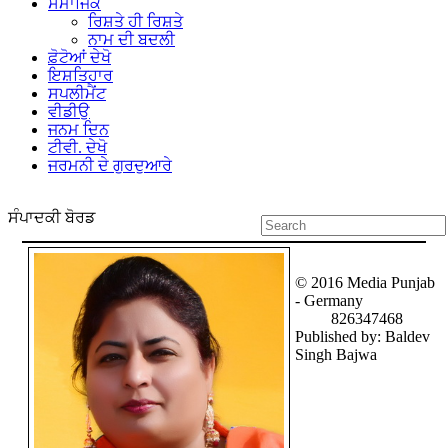
ਸਮਾਜਿਕ
ਰਿਸ਼ਤੇ ਹੀ ਰਿਸ਼ਤੇ
ਨਾਮ ਦੀ ਬਦਲੀ
ਫ਼ੋਟੋਆਂ ਦੇਖੋ
ਇਸ਼ਤਿਹਾਰ
ਸਪਲੀਮੈਂਟ
ਵੀਡੀਉ
ਜਨਮ ਦਿਨ
ਟੀਵੀ. ਦੇਖੋ
ਜਰਮਨੀ ਦੇ ਗੁਰਦੁਆਰੇ
ਸੰਪਾਦਕੀ ਬੋਰਡ
© 2016 Media Punjab
- Germany
8
2
6
3
4
7
4
6
8
Published by: Baldev
Singh Bajwa