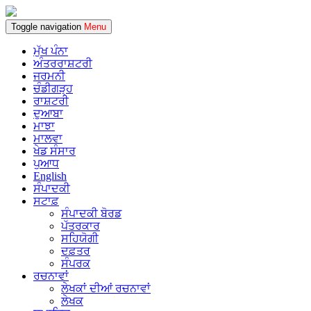
Toggle navigation
Menu
ਮੁੱਖ ਪੰਨਾ
ਅੰਤਰਰਾਸ਼ਟਰੀ
ਜਰਮਨੀ
ਚੰਡੀਗੜ੍ਹ
ਰਾਸ਼ਟਰੀ
ਦੁਆਬਾ
ਮਾਝਾ
ਮਾਲਵਾ
ਖੇਡ ਸੰਸਾਰ
ਪੁਆਧ
English
ਸੰਪਾਦਕੀ
ਸਟਾਫ਼
ਸੰਪਾਦਕੀ ਬੋਰਡ
ਪੱਤਰਕਾਰ
ਸਹਿਯੋਗੀ
ਦਫ਼ਤਰ
ਸੰਪਰਕ
ਰਚਨਾਵਾਂ
ਲੇਖਕਾਂ ਦੀਆਂ ਰਚਨਾਵਾਂ
ਲੇਖਕ