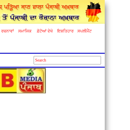
ਰਚਨਾਵਾਂ
ਸਮਾਜਿਕ
ਫ਼ੋਟੋਆਂ ਦੇਖੋ
ਇਸ਼ਤਿਹਾਰ
ਸਪਲੀਮੈਂਟ