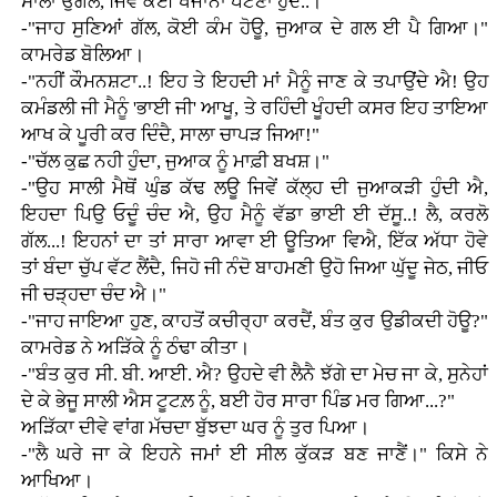
ਸਾਲਾ ਉਂਗਲ, ਜਿਵੇਂ ਕੋਈ ਖਜਾਨਾ ਪੱਟਣਾ ਹੁੰਦੈ..।"
-"ਜਾਹ ਸੁਣਿਆਂ ਗੱਲ, ਕੋਈ ਕੰਮ ਹੋਊ, ਜੁਆਕ ਦੇ ਗਲ ਈ ਪੈ ਗਿਆ।"
ਕਾਮਰੇਡ ਬੋਲਿਆ।
-"ਨਹੀਂ ਕੌਮਨਸ਼ਟਾ..! ਇਹ ਤੇ ਇਹਦੀ ਮਾਂ ਮੈਨੂੰ ਜਾਣ ਕੇ ਤਪਾਉਂਦੇ ਐ! ਉਹ
ਕਮੰਡਲੀ ਜੀ ਮੈਨੂੰ 'ਭਾਈ ਜੀ' ਆਖੂ, ਤੇ ਰਹਿੰਦੀ ਖੂੰਹਦੀ ਕਸਰ ਇਹ ਤਾਇਆ
ਆਖ ਕੇ ਪੂਰੀ ਕਰ ਦਿੰਦੈ, ਸਾਲਾ ਚਾਪੜ ਜਿਆ!"
-"ਚੱਲ ਕੁਛ ਨਹੀ ਹੁੰਦਾ, ਜੁਆਕ ਨੂੰ ਮਾਫ਼ੀ ਬਖਸ਼।"
-"ਉਹ ਸਾਲੀ ਮੈਥੋਂ ਘੁੰਡ ਕੱਢ ਲਊ ਜਿਵੇਂ ਕੱਲ੍ਹ ਦੀ ਜੁਆਕੜੀ ਹੁੰਦੀ ਐ,
ਇਹਦਾ ਪਿਉ ਓਦੂੰ ਚੰਦ ਐ, ਉਹ ਮੈਨੂੰ ਵੱਡਾ ਭਾਈ ਈ ਦੱਸੂ..! ਲੈ, ਕਰਲੋ
ਗੱਲ...! ਇਹਨਾਂ ਦਾ ਤਾਂ ਸਾਰਾ ਆਵਾ ਈ ਊਤਿਆ ਵਿਐ, ਇੱਕ ਅੱਧਾ ਹੋਵੇ
ਤਾਂ ਬੰਦਾ ਚੁੱਪ ਵੱਟ ਲੈਂਦੈ, ਜਿਹੋ ਜੀ ਨੰਦੋ ਬਾਹਮਣੀ ਉਹੋ ਜਿਆ ਘੁੱਦੂ ਜੇਠ, ਜੀਓ
ਜੀ ਚੜ੍ਹਦਾ ਚੰਦ ਐ।"
-"ਜਾਹ ਜਾਇਆ ਹੁਣ, ਕਾਹਤੋਂ ਕਚੀਰ੍ਹਾ ਕਰਦੈਂ, ਬੰਤ ਕੁਰ ਉਡੀਕਦੀ ਹੋਊ?"
ਕਾਮਰੇਡ ਨੇ ਅੜਿੱਕੇ ਨੂੰ ਠੰਢਾ ਕੀਤਾ।
-"ਬੰਤ ਕੁਰ ਸੀ. ਬੀ. ਆਈ. ਐ? ਉਹਦੇ ਵੀ ਲੈਨੈ ਝੱਗੇ ਦਾ ਮੇਚ ਜਾ ਕੇ, ਸੁਨੇਹਾਂ
ਦੇ ਕੇ ਭੇਜੂ ਸਾਲੀ ਐਸ ਟੂਟਲ਼ ਨੂੰ, ਬਈ ਹੋਰ ਸਾਰਾ ਪਿੰਡ ਮਰ ਗਿਆ...?"
ਅੜਿੱਕਾ ਦੀਵੇ ਵਾਂਗ ਮੱਚਦਾ ਬੁੱਝਦਾ ਘਰ ਨੂੰ ਤੁਰ ਪਿਆ।
-"ਲੈ ਘਰੇ ਜਾ ਕੇ ਇਹਨੇ ਜਮਾਂ ਈ ਸੀਲ ਕੁੱਕੜ ਬਣ ਜਾਣੈਂ।" ਕਿਸੇ ਨੇ
ਆਖਿਆ।