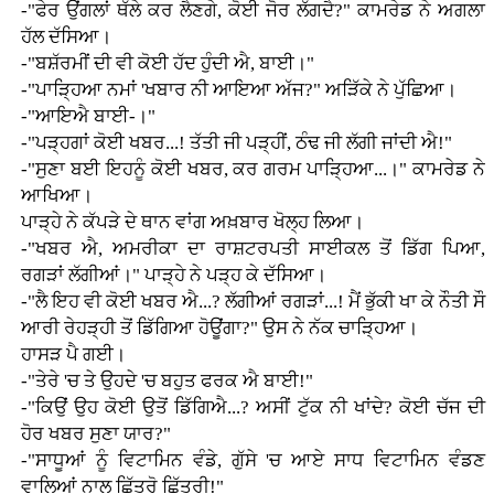
-"ਫੇਰ ਉਂਗਲਾਂ ਥੱਲੇ ਕਰ ਲੈਣਗੇ, ਕੋਈ ਜੋਰ ਲੱਗਦੈ?" ਕਾਮਰੇਡ ਨੇ ਅਗਲਾ
ਹੱਲ ਦੱਸਿਆ।
-"ਬਸ਼ੱਰਮੀਂ ਦੀ ਵੀ ਕੋਈ ਹੱਦ ਹੁੰਦੀ ਐ, ਬਾਈ।"
-"ਪਾੜ੍ਹਿਆ ਨਮਾਂ 'ਖਬਾਰ ਨੀ ਆਇਆ ਅੱਜ?" ਅੜਿੱਕੇ ਨੇ ਪੁੱਛਿਆ।
-"ਆਇਐ ਬਾਈ-।"
-"ਪੜ੍ਹਗਾਂ ਕੋਈ ਖਬਰ...! ਤੱਤੀ ਜੀ ਪੜ੍ਹੀਂ, ਠੰਢ ਜੀ ਲੱਗੀ ਜਾਂਦੀ ਐ!"
-"ਸੁਣਾ ਬਈ ਇਹਨੂੰ ਕੋਈ ਖਬਰ, ਕਰ ਗਰਮ ਪਾੜ੍ਹਿਆ...।" ਕਾਮਰੇਡ ਨੇ
ਆਖਿਆ।
ਪਾੜ੍ਹੇ ਨੇ ਕੱਪੜੇ ਦੇ ਥਾਨ ਵਾਂਗ ਅਖ਼ਬਾਰ ਖੋਲ੍ਹ ਲਿਆ।
-"ਖਬਰ ਐ, ਅਮਰੀਕਾ ਦਾ ਰਾਸ਼ਟਰਪਤੀ ਸਾਈਕਲ ਤੋਂ ਡਿੱਗ ਪਿਆ,
ਰਗੜਾਂ ਲੱਗੀਆਂ।" ਪਾੜ੍ਹੇ ਨੇ ਪੜ੍ਹ ਕੇ ਦੱਸਿਆ।
-"ਲੈ ਇਹ ਵੀ ਕੋਈ ਖਬਰ ਐ...? ਲੱਗੀਆਂ ਰਗੜਾਂ...! ਮੈਂ ਭੁੱਕੀ ਖਾ ਕੇ ਨੌਤੀ ਸੌ
ਆਰੀ ਰੇਹੜ੍ਹੀ ਤੋਂ ਡਿੱਗਿਆ ਹੋਊਂਗਾ?" ਉਸ ਨੇ ਨੱਕ ਚਾੜ੍ਹਿਆ।
ਹਾਸੜ ਪੈ ਗਈ।
-"ਤੇਰੇ 'ਚ ਤੇ ਉਹਦੇ 'ਚ ਬਹੁਤ ਫਰਕ ਐ ਬਾਈ!"
-"ਕਿਉਂ ਉਹ ਕੋਈ ਉਤੋਂ ਡਿੱਗਿਐ...? ਅਸੀਂ ਟੁੱਕ ਨੀ ਖਾਂਦੇ? ਕੋਈ ਚੱਜ ਦੀ
ਹੋਰ ਖਬਰ ਸੁਣਾ ਯਾਰ?"
-"ਸਾਧੂਆਂ ਨੂੰ ਵਿਟਾਮਿਨ ਵੰਡੇ, ਗੁੱਸੇ 'ਚ ਆਏ ਸਾਧ ਵਿਟਾਮਿਨ ਵੰਡਣ
ਵਾਲਿਆਂ ਨਾਲ ਛਿੱਤਰੋ ਛਿੱਤਰੀ!"