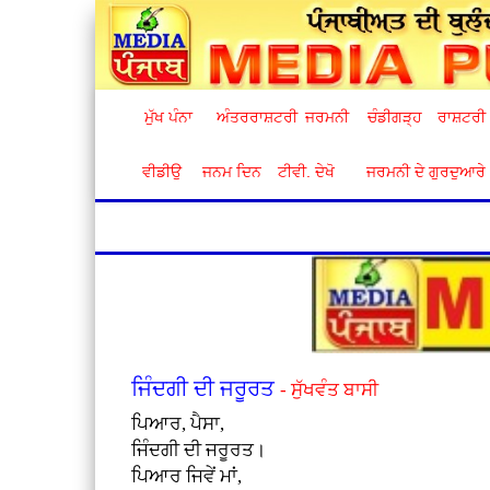
ਮੁੱਖ ਪੰਨਾ
ਅੰਤਰਰਾਸ਼ਟਰੀ
ਜਰਮਨੀ
ਚੰਡੀਗੜ੍ਹ
ਰਾਸ਼ਟਰੀ
ਵੀਡੀਉ
ਜਨਮ ਦਿਨ
ਟੀਵੀ. ਦੇਖੋ
ਜਰਮਨੀ ਦੇ ਗੁਰਦੁਆਰੇ
ਜਿੰਦਗੀ ਦੀ ਜਰੂਰਤ
- ਸੁੱਖਵੰਤ ਬਾਸੀ
ਪਿਆਰ, ਪੈਸਾ,
ਜਿੰਦਗੀ ਦੀ ਜਰੂਰਤ।
ਪਿਆਰ ਜਿਵੇਂ ਮਾਂ,