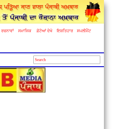
ਰਚਨਾਵਾਂ
ਸਮਾਜਿਕ
ਫ਼ੋਟੋਆਂ ਦੇਖੋ
ਇਸ਼ਤਿਹਾਰ
ਸਪਲੀਮੈਂਟ