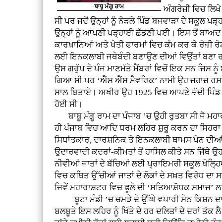
ਅੰਗਰੇਜ਼ੀ ਵਿਚ ਲਿਖੇ
ਸੀ ਪਰ ਜਦੋਂ ਉਨ੍ਹਾਂ ਨੂੰ ਨੇੜਲੇ ਪਿੰਡ ਬਜਵਾੜਾ ਦੇ ਸਕੂਲ
ਉਨ੍ਹਾਂ ਨੂੰ ਆਪਣੀ ਪੜ੍ਹਾਈ ਛੱਡਣੀ ਪਈ। ਇਸ ਤੋਂ ਬਾਅਦ ਉ
ਕਾਰਖ਼ਾਨਿਆਂ ਅਤੇ ਖੇਤੀ ਫਾਰਮਾਂ ਵਿਚ ਕੰਮ ਕਰ ਕੇ ਰੋਜ਼ੀ
ਲਈ ਇਨਕਲਾਬੀ ਜਥੇਬੰਦੀ ਬਣਾਉਣ ਦੀਆਂ ਵਿਉਂਤਾਂ ਬਣਾ 
ਉਸ ਗਰੁੱਪ ਦੇ ਪੰਜ ਮਾਣਮੱਤੇ ਮੈਂਬਰਾਂ ਵਿਚੋਂ ਇਕ ਸਨ ਜਿ
ਗਿਆ ਸੀ ਪਰ ‘ਐੱਸ ਐੱਸ ਮੈਵਰਿਕ’ ਨਾਮੀ ਉਹ ਜਹਾਜ਼ ਰਸਤੇ ਵ
ਸਾਲ ਬਿਤਾਏ। ਅਖੀਰ ਉਹ 1925 ਵਿਚ ਆਪਣੇ ਜ਼ੱਦੀ ਪਿੰਡ ਪਰਤੇ ਜ
ਹੋਈ ਸੀ।
ਬਾਬੂ ਮੰਗੂ ਰਾਮ ਦਾ ਪੰਜਾਬ ’ਚ ਉਹੀ ਰੁਤਬਾ ਸੀ ਜੋ ਮਹਾਰ
ਹੀ ਪੰਜਾਬ ਵਿਚ ਆਦਿ ਧਰਮ ਲਹਿਰ ਸ਼ੁਰੂ ਕਰਨ ਦਾ ਸਿਹਰਾ ਬ
ਸਿਧਾਂਤਕਾਰ, ਦਾਰਸ਼ਨਿਕ ਤੇ ਇਨਕਲਾਬੀ ਥਾਮਸ ਪੇਨ ਦੀਆਂ ਲ
ਉਦਾਰਵਾਦੀ ਕਦਰਾਂ-ਕੀਮਤਾਂ ਤੋਂ ਹਾਸਿਲ ਕੀਤੇ ਸਨ ਜਿੱਥ
ਨੀਵੀਆਂ ਜਾਤਾਂ ਦੇ ਬੱਚਿਆਂ ਲਈ ਪ੍ਰਾਇਮਰੀ ਸਕੂਲ ਖੋਲ੍ਹ
ਵਿਚ ਕਥਿਤ ਉੱਚੀਆਂ ਜਾਤਾਂ ਦੇ ਲੋਕਾਂ ਦੇ ਸਖ਼ਤ ਵਿਰੋਧ ਦ
ਜਿਵੇਂ ਮਹਾਰਾਸ਼ਟਰ ਵਿਚ ਫੂਲੇ ਦੀ ‘ਸਤਿਆਸ਼ੋਧਕ ਸਮਾਜ’ ਲਹਿ
ਬੂਟਾ ਮੰਡੀ ’ਚ ਚਮੜੇ ਦੇ ਉੱਘੇ ਵਪਾਰੀ ਸੇਠ ਕਿਸ਼ਨ ਦਾ
ਬਲਬੂਤੇ ਇਸ ਲਹਿਰ ਨੂੰ ਖਿੱਤੇ ਦੇ ਹਰ ਦਲਿਤਾਂ ਦੇ ਦਰਾਂ ਤੱਕ 