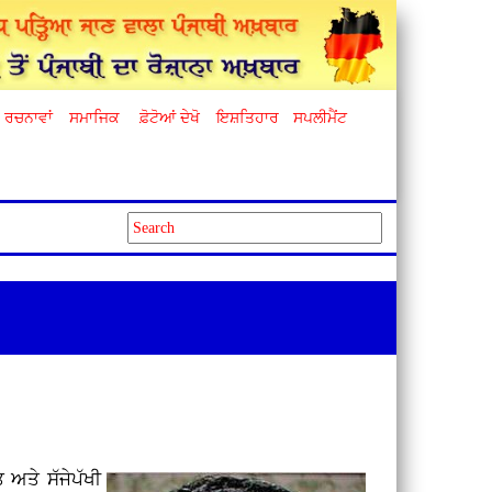
ਰਚਨਾਵਾਂ
ਸਮਾਜਿਕ
ਫ਼ੋਟੋਆਂ ਦੇਖੋ
ਇਸ਼ਤਿਹਾਰ
ਸਪਲੀਮੈਂਟ
ਅਤੇ ਸੱਜੇਪੱਖੀ