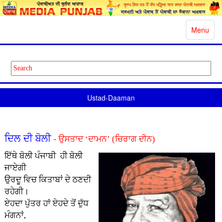
Toggle
Menu
navigatio
Ustad-Daaman
ਦਿਲ ਦੀ ਬੋਲੀ
- ਉਸਤਾਦ ‘ਦਾਮਨ’ (ਚਿਰਾਗ ਦੀਨ)
ਇੱਥੇ ਬੋਲੀ ਪੰਜਾਬੀ ਹੀ ਬੋਲੀ
ਜਾਏਗੀ
ਉਰਦੂ ਵਿਚ ਕਿਤਾਬਾਂ ਦੇ ਠਣਦੀ
ਰਹੇਗੀ।
ਏਹਦਾ ਪੁੱਤਰ ਹਾਂ ਏਹਦੇ ਤੋਂ ਦੁੱਧ
ਮੰਗਨਾਂ,