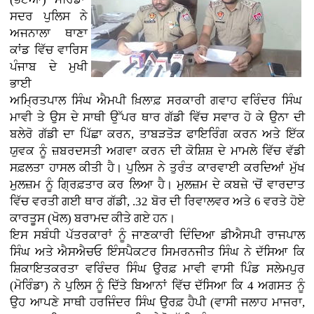
ਸਦਰ ਪੁਲਿਸ ਨੇ
ਅਜਨਾਲਾ ਥਾਣਾ
ਕਾਂਡ ਵਿੱਚ ਵਾਰਿਸ
ਪੰਜਾਬ ਦੇ ਮੁਖੀ
ਭਾਈ
ਅਮ੍ਰਿਤਪਾਲ ਸਿੰਘ ਐਮਪੀ ਖ਼ਿਲਾਫ਼ ਸਰਕਾਰੀ ਗਵਾਹ ਵਰਿੰਦਰ ਸਿੰਘ
ਮਾਵੀ ਤੇ ਉਸ ਦੇ ਸਾਥੀ ਉੱਪਰ ਥਾਰ ਗੱਡੀ ਵਿੱਚ ਸਵਾਰ ਹੋ ਕੇ ਉਨਾ ਦੀ
ਬਲੇਰੋ ਗੱਡੀ ਦਾ ਪਿੱਛਾ ਕਰਨ, ਤਾਬੜਤੋੜ ਫਾਇਰਿੰਗ ਕਰਨ ਅਤੇ ਇੱਕ
ਯੁਵਕ ਨੂੰ ਜ਼ਬਰਦਸਤੀ ਅਗਵਾ ਕਰਨ ਦੀ ਕੋਸ਼ਿਸ਼ ਦੇ ਮਾਮਲੇ ਵਿੱਚ ਵੱਡੀ
ਸਫ਼ਲਤਾ ਹਾਸਲ ਕੀਤੀ ਹੈ। ਪੁਲਿਸ ਨੇ ਤੁਰੰਤ ਕਾਰਵਾਈ ਕਰਦਿਆਂ ਮੁੱਖ
ਮੁਲਜ਼ਮ ਨੂੰ ਗ੍ਰਿਫ਼ਤਾਰ ਕਰ ਲਿਆ ਹੈ। ਮੁਲਜ਼ਮ ਦੇ ਕਬਜ਼ੇ 'ਚੋਂ ਵਾਰਦਾਤ
ਵਿੱਚ ਵਰਤੀ ਗਈ ਥਾਰ ਗੱਡੀ, .32 ਬੋਰ ਦੀ ਰਿਵਾਲਵਰ ਅਤੇ 6 ਵਰਤੇ ਹੋਏ
ਕਾਰਤੂਸ (ਖੋਲ) ਬਰਾਮਦ ਕੀਤੇ ਗਏ ਹਨ।
ਇਸ ਸਬੰਧੀ ਪੱਤਰਕਾਰਾਂ ਨੂੰ ਜਾਣਕਾਰੀ ਦਿੰਦਿਆ ਡੀਐਸਪੀ ਰਾਜਪਾਲ
ਸਿੰਘ ਅਤੇ ਐਸਐਚਓ ਇੰਸਪੈਕਟਰ ਸਿਮਰਨਜੀਤ ਸਿੰਘ ਨੇ ਦੱਸਿਆ ਕਿ
ਸ਼ਿਕਾਇਤਕਰਤਾ ਵਰਿੰਦਰ ਸਿੰਘ ਉਰਫ਼ ਮਾਵੀ ਵਾਸੀ ਪਿੰਡ ਸਲੇਮਪੁਰ
(ਮੋਰਿੰਡਾ) ਨੇ ਪੁਲਿਸ ਨੂੰ ਦਿੱਤੇ ਬਿਆਨਾਂ ਵਿੱਚ ਦੱਸਿਆ ਕਿ 4 ਅਗਸਤ ਨੂੰ
ਉਹ ਆਪਣੇ ਸਾਥੀ ਹਰਜਿੰਦਰ ਸਿੰਘ ਉਰਫ਼ ਹੈਪੀ (ਵਾਸੀ ਜਲਾਹ ਮਾਜਰਾ,