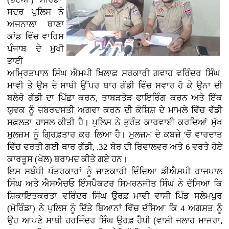
ਸਦਰ ਪੁਲਿਸ ਨੇ
ਅਜਨਾਲਾ ਥਾਣਾ
ਕਾਂਡ ਵਿੱਚ ਵਾਰਿਸ
ਪੰਜਾਬ ਦੇ ਮੁਖੀ
ਭਾਈ
ਅਮ੍ਰਿਤਪਾਲ ਸਿੰਘ ਐਮਪੀ ਖ਼ਿਲਾਫ਼ ਸਰਕਾਰੀ ਗਵਾਹ ਵਰਿੰਦਰ ਸਿੰਘ
ਮਾਵੀ ਤੇ ਉਸ ਦੇ ਸਾਥੀ ਉੱਪਰ ਥਾਰ ਗੱਡੀ ਵਿੱਚ ਸਵਾਰ ਹੋ ਕੇ ਉਨਾ ਦੀ
ਬਲੇਰੋ ਗੱਡੀ ਦਾ ਪਿੱਛਾ ਕਰਨ, ਤਾਬੜਤੋੜ ਫਾਇਰਿੰਗ ਕਰਨ ਅਤੇ ਇੱਕ
ਯੁਵਕ ਨੂੰ ਜ਼ਬਰਦਸਤੀ ਅਗਵਾ ਕਰਨ ਦੀ ਕੋਸ਼ਿਸ਼ ਦੇ ਮਾਮਲੇ ਵਿੱਚ ਵੱਡੀ
ਸਫ਼ਲਤਾ ਹਾਸਲ ਕੀਤੀ ਹੈ। ਪੁਲਿਸ ਨੇ ਤੁਰੰਤ ਕਾਰਵਾਈ ਕਰਦਿਆਂ ਮੁੱਖ
ਮੁਲਜ਼ਮ ਨੂੰ ਗ੍ਰਿਫ਼ਤਾਰ ਕਰ ਲਿਆ ਹੈ। ਮੁਲਜ਼ਮ ਦੇ ਕਬਜ਼ੇ 'ਚੋਂ ਵਾਰਦਾਤ
ਵਿੱਚ ਵਰਤੀ ਗਈ ਥਾਰ ਗੱਡੀ, .32 ਬੋਰ ਦੀ ਰਿਵਾਲਵਰ ਅਤੇ 6 ਵਰਤੇ ਹੋਏ
ਕਾਰਤੂਸ (ਖੋਲ) ਬਰਾਮਦ ਕੀਤੇ ਗਏ ਹਨ।
ਇਸ ਸਬੰਧੀ ਪੱਤਰਕਾਰਾਂ ਨੂੰ ਜਾਣਕਾਰੀ ਦਿੰਦਿਆ ਡੀਐਸਪੀ ਰਾਜਪਾਲ
ਸਿੰਘ ਅਤੇ ਐਸਐਚਓ ਇੰਸਪੈਕਟਰ ਸਿਮਰਨਜੀਤ ਸਿੰਘ ਨੇ ਦੱਸਿਆ ਕਿ
ਸ਼ਿਕਾਇਤਕਰਤਾ ਵਰਿੰਦਰ ਸਿੰਘ ਉਰਫ਼ ਮਾਵੀ ਵਾਸੀ ਪਿੰਡ ਸਲੇਮਪੁਰ
(ਮੋਰਿੰਡਾ) ਨੇ ਪੁਲਿਸ ਨੂੰ ਦਿੱਤੇ ਬਿਆਨਾਂ ਵਿੱਚ ਦੱਸਿਆ ਕਿ 4 ਅਗਸਤ ਨੂੰ
ਉਹ ਆਪਣੇ ਸਾਥੀ ਹਰਜਿੰਦਰ ਸਿੰਘ ਉਰਫ਼ ਹੈਪੀ (ਵਾਸੀ ਜਲਾਹ ਮਾਜਰਾ,