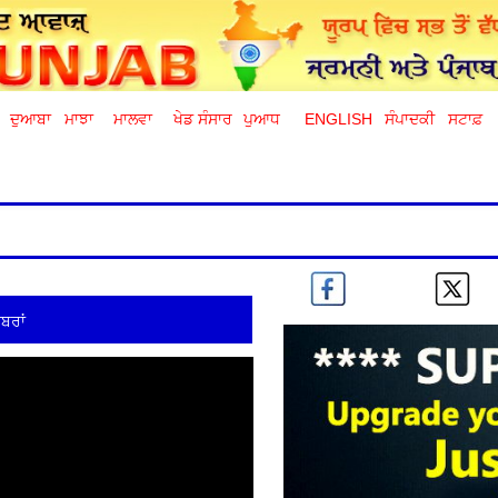
ਦੁਆਬਾ
ਮਾਝਾ
ਮਾਲਵਾ
ਖੇਡ ਸੰਸਾਰ
ਪੁਆਧ
ENGLISH
ਸੰਪਾਦਕੀ
ਸਟਾਫ਼
ਬਰਾਂ