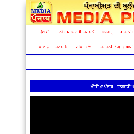
ਮੁੱਖ ਪੰਨਾ
ਅੰਤਰਰਾਸ਼ਟਰੀ
ਜਰਮਨੀ
ਚੰਡੀਗੜ੍ਹ
ਰਾਸ਼ਟਰੀ
ਵੀਡੀਉ
ਜਨਮ ਦਿਨ
ਟੀਵੀ. ਦੇਖੋ
ਜਰਮਨੀ ਦੇ ਗੁਰਦੁਆਰੇ
ਮੀਡੀਆ ਪੰਜਾਬ - ਰਾਸ਼ਟਰੀ ਖ਼