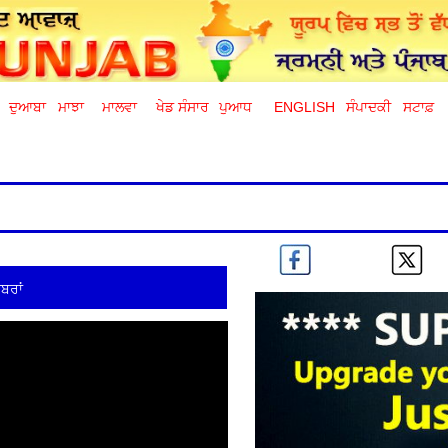
ਦੁਆਬਾ
ਮਾਝਾ
ਮਾਲਵਾ
ਖੇਡ ਸੰਸਾਰ
ਪੁਆਧ
ENGLISH
ਸੰਪਾਦਕੀ
ਸਟਾਫ਼
ਬਰਾਂ