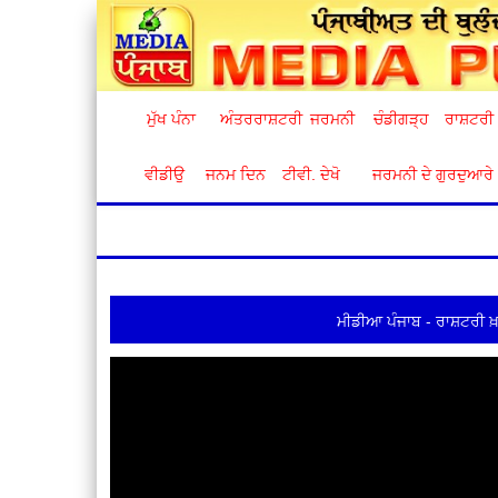
ਮੁੱਖ ਪੰਨਾ
ਅੰਤਰਰਾਸ਼ਟਰੀ
ਜਰਮਨੀ
ਚੰਡੀਗੜ੍ਹ
ਰਾਸ਼ਟਰੀ
ਵੀਡੀਉ
ਜਨਮ ਦਿਨ
ਟੀਵੀ. ਦੇਖੋ
ਜਰਮਨੀ ਦੇ ਗੁਰਦੁਆਰੇ
ਮੀਡੀਆ ਪੰਜਾਬ - ਰਾਸ਼ਟਰੀ ਖ਼