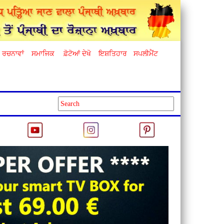
ਰਚਨਾਵਾਂ
ਸਮਾਜਿਕ
ਫ਼ੋਟੋਆਂ ਦੇਖੋ
ਇਸ਼ਤਿਹਾਰ
ਸਪਲੀਮੈਂਟ