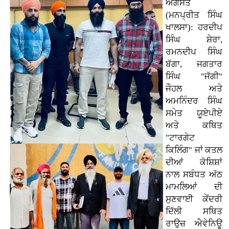
ਅਗਸਤ
(ਮਨਪ੍ਰੀਤ ਸਿੰਘ
ਖਾਲਸਾ): ਹਰਦੀਪ
ਸਿੰਘ ਸ਼ੇਰਾ,
ਰਮਨਦੀਪ ਸਿੰਘ
ਬੱਗਾ, ਜਗਤਾਰ
ਸਿੰਘ "ਜੱਗੀ"
ਜੌਹਲ ਅਤੇ
ਅਮਨਿੰਦਰ ਸਿੰਘ
ਸਮੇਤ ਯੂਏਪੀਏ
ਅਤੇ ਕਥਿਤ
"ਟਾਰਗੇਟ
ਕਿਲਿੰਗ" ਜਾਂ ਕਤਲ
ਦੀਆਂ ਕੋਸ਼ਿਸ਼ਾਂ
ਨਾਲ ਸਬੰਧਤ ਅੱਠ
ਮਾਮਲਿਆਂ ਦੀ
ਸੁਣਵਾਈ ਕੇਂਦਰੀ
ਦਿੱਲੀ ਸਥਿਤ
ਰਾਉਜ਼ ਐਵੇਨਿਊ