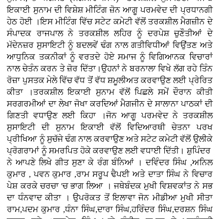
ਇਕਾਈ ਸੁਨਾਮ ਦੀ ਵਿਸ਼ੇਸ਼ ਮੀਟਿੰਗ ਜ਼ੋਨ ਆਗੂ ਪਰਮਵੇਦ ਦੀ ਪ੍ਰਧਾਨਗੀ
ਹੇਠ ਹੋਈ ।ਇਸ ਮੀਟਿੰਗ ਵਿੱਚ ਸਟੇਟ ਕਮੇਟੀ ਵੱਲੋਂ ਤਰਕਸ਼ੀਲ ਮੈਗਜ਼ੀਨ ਦੇ
ਸੰਪਾਦਕ ਰਾਜਪਾਲ ਨੇ ਤਰਕਸ਼ੀਲ ਲਹਿਰ ਨੂੰ ਦਰਪੇਸ਼ ਚੁਣੌਤੀਆਂ ਦੇ
ਮੱਦੇਨਜ਼ਰ ਸੁਸਾਇਟੀ ਨੂੰ ਬਦਲਵੇਂ ਢੰਗ ਨਾਲ ਗਤੀਵਿਧੀਆਂ ਵਿਉਂਤਣ ਅਤੇ
ਆਧੁਨਿਕ ਤਕਨੀਕਾਂ ਨੂੰ ਵਰਤਦੇ ਹੋਏ ਸਮਾਜ ਨੂੰ ਵਿਗਿਆਨਕ ਵਿਚਾਰਾਂ
ਨਾਲ ਚੇਤੰਨ ਕਰਨ ਤੇ ਜ਼ੋਰ ਦਿੱਤਾ।ਉਹਨਾਂ ਨੇ ਬਰਨਾਲਾ ਵਿਖੇ ਲੱਗ ਰਹੇ ਤਿੰਨ
ਰੋਜ਼ਾ ਪੁਸਤਕ ਮੇਲੇ ਵਿੱਚ ਵੱਧ ਤੋਂ ਵੱਧ ਸ਼ਮੂਲੀਅਤ ਕਰਵਾਉਣ ਲਈ ਪ੍ਰੇਰਿਤ
ਕੀਤਾ ।ਤਰਕਸ਼ੀਲ ਇਕਾਈ ਸੁਨਾਮ ਵੱਲੋਂ ਪਿਛਲੇ ਸਮੇਂ ਦੌਰਾਨ ਕੀਤੀ
ਸਰਗਰਮੀਆਂ ਦਾ ਲੇਖਾ ਜੋਖਾ ਕਰਦਿਆਂ ਮੈਗਜੀਨ ਦੇ ਸਾਲਾਨਾ ਪਾਠਕਾਂ ਦੀ
ਗਿਣਤੀ ਵਧਾਉਣ ਲਈ ਕਿਹਾ ।ਜੋਨ ਆਗੂ ਪਰਮਵੇਦ ਨੇ ਤਰਕਸ਼ੀਲ
ਸੁਸਾਇਟੀ ਦੀ ਸੁਨਾਮ ਇਕਾਈ ਵੱਲੋਂ ਵਿਦਿਆਰਥੀ ਚੇਤਨਾ ਪਰਖ
ਪ੍ਰੀਖਿਆ ਨੂੰ ਸੁਚੱਜੇ ਢੰਗ ਨਾਲ ਕਰਵਾਉਣ ਅਤੇ ਸਟੇਟ ਕਮੇਟੀ ਵੱਲੋਂ ਉਲੀਕੇ
ਪ੍ਰੋਗਰਾਮਾਂ ਨੂੰ ਸਮਰਪਿਤ ਹੋਕੇ ਕਰਵਾਉਣ ਲਈ ਵਧਾਈ ਦਿੱਤੀ। ਸ਼ੁਪਿੰਦਰ
ਨੇ ਆਪਣੇ ਲਿਖੇ ਗੀਤ ਸੁਣਾ ਕੇ ਰੰਗ ਬੰਨਿਆਂ । ਦਵਿੰਦਰ ਸਿੰਘ ,ਅਨਿਲ
ਕੁਮਾਰ , ਪਵਨ ਕੁਮਾਰ ,ਰਾਮ ਸਰੂਪ ਢੈਪਈ ਅਤੇ ਦਾਤਾ ਸਿੰਘ ਨੇ ਵਿਚਾਰ
ਪੇਸ਼ ਕਰਕੇ ਚਰਚਾ 'ਚ ਭਾਗ ਲਿਆ । ਜਥੇਬੰਦਕ ਮੁਖੀ ਵਿਸ਼ਵਕਾਂਤ ਨੇ ਸਭ
ਦਾ ਧੰਨਵਾਦ ਕੀਤਾ । ਉਪਰੋਕਤ ਤੋਂ ਇਲਾਵਾ ਜੋਨ ਮੀਡੀਆ ਮੁਖੀ ਸੀਤਾ
ਰਾਮ,ਪਦਮ ਕੁਮਾਰ ,ਧੰਨਾ ਸਿੰਘ,ਦਾਰਾ ਸਿੰਘ,ਹਰਿੰਦਰ ਸਿੰਘ,ਦਰਸ਼ਨ ਸਿੰਘ