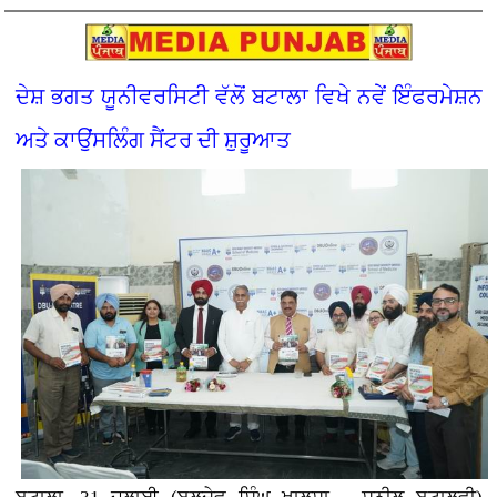
ਦੇਸ਼ ਭਗਤ ਯੂਨੀਵਰਸਿਟੀ ਵੱਲੋਂ ਬਟਾਲਾ ਵਿਖੇ ਨਵੇਂ ਇੰਫਰਮੇਸ਼ਨ
ਅਤੇ ਕਾਉਂਸਲਿੰਗ ਸੈਂਟਰ ਦੀ ਸ਼ੁਰੂਆਤ