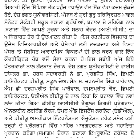
ਬਟਾਲਾ, 31 ਜੁਲਾਈ (ਬਲਦੇਵ ਸਿੰਘ ਖਾਲਸਾ ,, ਸੁਨੀਲ ਬਟਾਲਵੀ)
ਮਿਆਰੀ ਉੱਚ ਸਿੱਖਿਆ ਤੱਕ ਪਹੁੰਚ ਵਧਾਉਣ ਵੱਲ ਇੱਕ ਵੱਡਾ ਕਦਮ ਚੁੱਕਦੇ
ਹੋਏ, ਦੇਸ਼ ਭਗਤ ਯੂਨੀਵਰਸਿਟੀ, ਪੰਜਾਬ ਨੇ ਸ਼੍ਰੀ ਗੁਰੂ ਹਰਿਕ੍ਰਿਸ਼ਨ ਮਾਡਲ
ਸੈਨੇਟਰ ਸੈਕੰਡਰੀ ਸਕੂਲ ਵਡਾਲਾ ਗ੍ਰੰਥੀਆਂ, ਬਟਾਲਾ ਦੇ ਸਹਿਯੋਗ ਨਾਲ
,ਬਟਾਲਾ ਵਿੱਚ ਆਪਣੇ ਸੂਚਨਾ ਅਤੇ ਸਲਾਹ ਕੇਂਦਰ (ਆਈ.ਸੀ.ਸੀ.) ਦਾ
ਅਧਿਕਾਰਤ ਤੌਰ 'ਤੇ ਉਦਘਾਟਨ ਕੀਤਾ ਹੈ ।ਇਸ ਰਣਨੀਤਕ ਵਿਸਥਾਰ ਦਾ
ਉਦੇਸ਼ ਵਿਦਿਆਰਥੀਆਂ ਅਤੇ ਪੇਸ਼ੇਵਰਾਂ ਲਈ ਲਚਕਦਾਰ ਅਤੇ ਵਿਸ਼ਵ
ਪੱਧਰ 'ਤੇ ਸੰਬੰਧਿਤ ਅਕਾਦਮਿਕ ਵਿਕਲਪਾਂ ਦੀ ਭਾਲ ਕਰਨ ਵਾਲੇ ਇੱਕ
ਕੇਂਦਰੀਕ੍ਰਿਤ ਹੱਬ ਵਜੋਂ ਸੇਵਾ ਕਰਨਾ ਹੈ।ਇਸ ਸਬੰਧੀ ਅੱਜ ਇੱਥੇ
ਪੱਤਰਕਾਰਾਂ ਨਾਲ ਗੱਲਬਾਤ ਦੌਰਾਨ, ਦੇਸ਼ ਭਗਤ ਯੂਨੀਵਰਸਿਟੀ ਦੇ ਵਾਈਸ
ਚਾਂਸਲਰ ਡਾ. ਹਰਸ਼ ਸਦਾਵਰਤੀ ਨੇ ਡਾ. ਪ੍ਰਭਜੋਤ ਸਿੰਘ, ਡਿਪਟੀ
ਡਾਇਰੈਕਟਰ ਡੀਬੀਯੂ, ਸਕੂਲ ਚੇਅਰਮੈਨ ਸ. ਚਰਨਜੀਤ ਸਿੰਘ ਪਾਰੋਵਾਲ,
ਐਮ ਡੀ ਦਰਸ਼ਪ੍ਰੀਤ ਸਿੰਘ ਪਾਰੋਵਾਲ, ਦਮਨਪ੍ਰੀਤ ਕੌਰ, ਡਿਪਟੀ
ਡਾਇਰੈਕਟਰ, ਓਡੀਐਲ ਡੀਬੀਯੂ ਦੇ ਨਾਲ ਕਿਹਾ ਕਿ ਬਟਾਲਾ ਵਿੱਚ ਨਵਾਂ
ਲਾਂਚ ਕੀਤਾ ਗਿਆ ਡੀਬੀਯੂ ਆਈਸੀਸੀ ਰੈਗੂਲਰ ਡਿਗਰੀ ਪ੍ਰੋਗਰਾਮ,
ਔਨਲਾਈਨ ਲਰਨਿੰਗ ਕੋਰਸ, ਓਪਨ ਐਂਡ ਡਿਸਟੈਂਸ ਲਰਨਿੰਗ (ਓਡੀਐਲ),
ਅਤੇ ਡੀਬੀਯੂ ਅਮਰੀਕਾਸ ਇੰਟਰਨੈਸ਼ਨਲ ਐਜੂਕੇਸ਼ਨ ਟਰੈਕ ਸਮੇਤ ਕਈ
ਤਰ੍ਹਾਂ ਦੇ ਪ੍ਰੋਗਰਾਮਾਂ ਵਿੱਚ ਮਾਹਿਰ ਮਾਰਗਦਰਸ਼ਨ ਅਤੇ ਸਹਾਇਤਾ
ਪ੍ਰਦਾਨ ਕਰੇਗਾ।ਸਮਾਗਮ ਦੌਰਾਨ ਬਟਾਲਾ ਇੰਪਰੂਵਮੈਂਟ ਟਰੱਸਟ ਦੇ