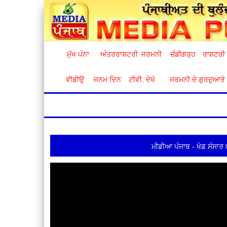
ਮੁੱਖ ਪੰਨਾ
ਅੰਤਰਰਾਸ਼ਟਰੀ
ਜਰਮਨੀ
ਚੰਡੀਗੜ੍ਹ
ਰਾਸ਼ਟਰੀ
ਵੀਡੀਉ
ਜਨਮ ਦਿਨ
ਟੀਵੀ. ਦੇਖੋ
ਜਰਮਨੀ ਦੇ ਗੁਰਦੁਆਰੇ
ਮੀਡੀਆ ਪੰਜਾਬ - ਖੇਡ ਸੰਸਾਰ 