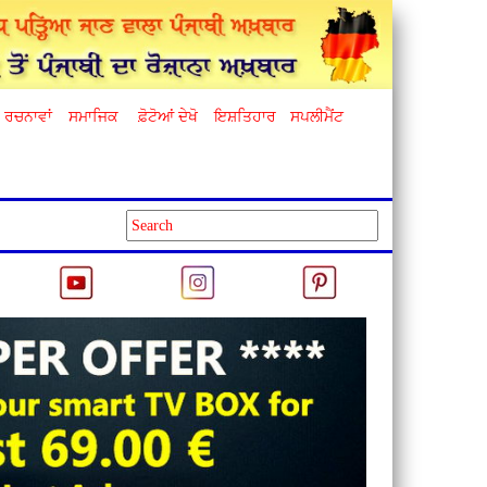
ਰਚਨਾਵਾਂ
ਸਮਾਜਿਕ
ਫ਼ੋਟੋਆਂ ਦੇਖੋ
ਇਸ਼ਤਿਹਾਰ
ਸਪਲੀਮੈਂਟ