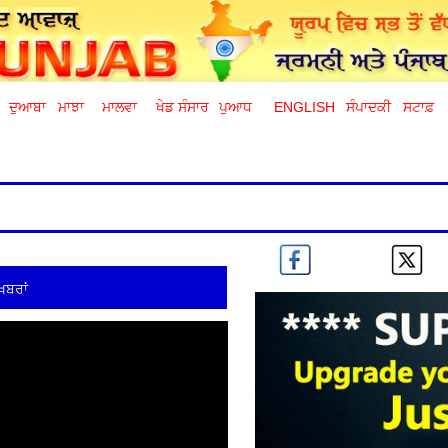
ਦੁਆਬਾ
ਮਾਝਾ
ਮਾਲਵਾ
ਖੇਡ ਸੰਸਾਰ
ਪੁਆਧ
ENGLISH
ਸੰਪਾਦਕੀ
ਸਟਾਫ਼
ਖ਼ਬਰਾਂ