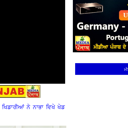
ਮੀ
ਖਿਡਾਰੀਆਂ ਨੇ ਨਾਭਾ ਵਿਖੇ ਖੇਡ