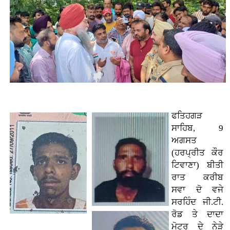
ਫਤਿਹਗੜ
ਸਾਹਿਬ, 9
ਅਗਸਤ
(ਹਰਪ੍ਰੀਤ ਕੌਰ
ਟਿਵਾਣਾ)
ਬੀਤੀ
ਰਾਤ ਕਰੀਬ
ਸਵਾ ਦੋ ਵਜੇ
ਸਰਹਿੰਦ ਜੀ.ਟੀ.
ਰੋਡ ਤੇ ਦਾਦਾ
ਮੋਟਰ ਦੇ ਨੇੜੇ