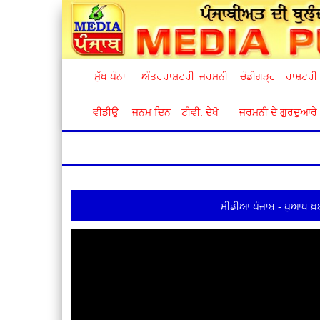
ਮੁੱਖ ਪੰਨਾ
ਅੰਤਰਰਾਸ਼ਟਰੀ
ਜਰਮਨੀ
ਚੰਡੀਗੜ੍ਹ
ਰਾਸ਼ਟਰੀ
ਵੀਡੀਉ
ਜਨਮ ਦਿਨ
ਟੀਵੀ. ਦੇਖੋ
ਜਰਮਨੀ ਦੇ ਗੁਰਦੁਆਰੇ
ਮੀਡੀਆ ਪੰਜਾਬ - ਪੁਆਧ ਖ਼ਬ