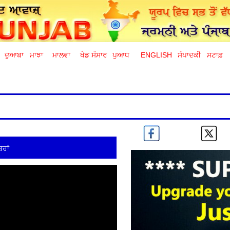
ਦੁਆਬਾ
ਮਾਝਾ
ਮਾਲਵਾ
ਖੇਡ ਸੰਸਾਰ
ਪੁਆਧ
ENGLISH
ਸੰਪਾਦਕੀ
ਸਟਾਫ਼
ਰਾਂ