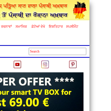
ਰਚਨਾਵਾਂ
ਸਮਾਜਿਕ
ਫ਼ੋਟੋਆਂ ਦੇਖੋ
ਇਸ਼ਤਿਹਾਰ
ਸਪਲੀਮੈਂਟ