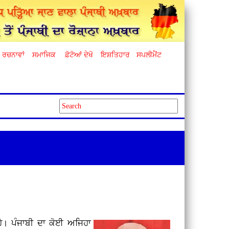
ਰਚਨਾਵਾਂ
ਸਮਾਜਿਕ
ਫ਼ੋਟੋਆਂ ਦੇਖੋ
ਇਸ਼ਤਿਹਾਰ
ਸਪਲੀਮੈਂਟ
ਹੈ। ਪੰਜਾਬੀ ਦਾ ਕੋਈ ਅਜਿਹਾ