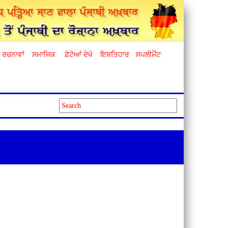
ਰਚਨਾਵਾਂ
ਸਮਾਜਿਕ
ਫ਼ੋਟੋਆਂ ਦੇਖੋ
ਇਸ਼ਤਿਹਾਰ
ਸਪਲੀਮੈਂਟ