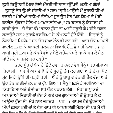
ਤੁਸੀਂ ਕਿਉਂ ਨਹੀਂ ਮਿਲਾ ਦਿੰਦੇ ਮੰਤਰੀ ਜੀ ਨਾਲ ?ਉੱਪਰੋਂ ਘਟੀਆ ਗੱਲਾਂ
...ਤੁਹਾਨੂੰ ਏਸ ਉਮਰੇ ਜੱਚਦੀਆਂ ? ਸ਼ਰਮ ਨ੍ਹੀਂ ਆਉਂਦੀ ਮੈਂ ਤੁਹਾਡੀ ਧੀਆਂ
ਵਰਗੀ " ਮੇਰੀਆਂ ਤੱਤੀਆਂ ਤੱਤੀਆਂ ਸੁਣ ਉਹ ਹੋਰ ਖਿਝ ਗਿਆ ਤੇ ਮੇਰੀ
ਫਾਈਲ ਚੁੱਕਦਾ ਹੋਇਆ ਆਖਣ ਲੱਗਿਆ ," ਸਮਝਦਾਰ ਨੂੰ ਇਸ਼ਾਰਾ ਹੀ
ਕਾਫ਼ੀ ਹੁੰਦਾ... ਜੇ ਤੇਰਾ ਕੰਮ ਬਣਨਾ ਹੁੰਦਾ ਤਾਂ ਅਸੀਂ ਜ਼ਰੂਰੀ ਛੇ ਮਹੀਨੇ ਚੱਕਰ
ਕਟਾਉਣੇ ਸਨ ? ਤੁਹਾਡੇ ਵਰਗਿਆਂ ਦੇ ਕੰਮ ਨਹੀਂ ਹੁੰਦੇ ਇੱਥੇ ...ਜਿਨ੍ਹਾਂ ਨੂੰ
ਨੌਕਰੀਆਂ ਮਿਲੀਆਂ ਸਨ ਉਹ ਜੁਆਇੰਨ ਵੀ ਕਰ ਗਏ ...ਆਹ ਚੁੱਕੋ ਆਪਣੀ
ਫਾਈਲ ...ਮੁੜ ਕੇ ਆਪਣੀ ਸ਼ਕਲ ਨਾ ਵਿਖਾਇਓ... ਛੇ ਮਹੀਨਿਆਂ ਤੋਂ ਜਾਨ
ਖਾਧੀ ਪਈ ...ਆਪਣੇ ਕੱਪੜੇ ਵੇਖੇ ? ਮੈਲੇ ਕੁਚੈਲੇ ਕੱਪੜੇ ਪਾ ਕੇ ਸਜ ਕੇ ਬੈਠ
ਜਾਂਦੇ ਮੇਰੇ ਸਾਹਮਣੇ ਹਰ ਹਫ਼ਤੇ "
ਉਹਦੇ ਮੂੰਹ ਚੋਂ ਥੁੱਕ ਦੇ ਛਿੱਟੇ ਹਵਾ 'ਚ ਰਲ਼ਦੇ ਵੇਖ ਮੈਨੂੰ ਬਹੁਤ ਗੁੱਸਾ ਆ
ਰਿਹਾ ਸੀ । ਪਰ ਮੈਂ ਆਪਣੇ ਪਿਓ ਦੇ ਮੂੰਹ ਨੂੰ ਚੁੱਪ ਕਰ ਗਈ ਅਤੇ ਦੋ ਕੁ ਮਿੰਟ
ਸੁੰਨ ਜਿਹੀ ਉੱਥੇ ਹੀ ਖੜ੍ਹੀ ਰਹੀ । ਐਨੇ ਨੂੰ ਬਾਬੂ ਦੇ ਫ਼ੋਨ ਦੀ ਬੈੱਲ ਵੱਜੀ ਅਤੇ
ਉਹ ਫ਼ੋਨ 'ਤੇ ਗੱਲਾਂ ਕਰਨ 'ਚ ਰੁੱਝ ਗਿਆ । ਮੈਨੂ ਪਿਛਲੇ ਛੇ ਮਹੀਨਿਆਂ ਦਾ
ਕਿਰਾਇਆ ਅਤੇ ਬੱਸਾਂ ਚ ਖਾਧੇ ਧੱਕੇ ਰੜਕਣ ਲੱਗੇ । ਮੇਰਾ ਬਾਪੂ ਕਦੇ
ਆਪਣੀਆਂ ਦਿਹਾੜੀਆਂ ਭੰਨ ਕੇ ਅਤੇ ਕਦੇ ਗੁਆਂਢੀਆਂ ਤੋਂ ਉਧਾਰ ਲੈ ਕੇ
ਆਉਂਦਾ ਹੁੰਦਾ ਸੀ ਮੇਰੇ ਨਾਲ ਦਫ਼ਤਰ । ਪਰ ...? ਆਖਦੇ ਹੋਏ ਉਹਦੀਆਂ
ਅੱਖਾਂ ਛਲਕ ਪਈਆਂ ਤੇ ਫੇਰ ਆਪ ਹੀ ਆਖਣ ਲੱਗੀ ਮੈਡਮ ਜੀ ਪਰ ਮੈਂ ਵੀ