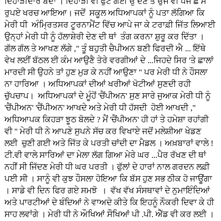
ਦਿਹਾੜੀਦਾਰ ਬੰਦਾ । ਦਿਹਾੜੀ ਵੀ ਫੁੱਟ ਗਈ ਉੱਦਣ ਤੇ ਉਂਜ ਵੀ ਪੰਜ ਛੇ ਸੌ
ਰੁਪਏ ਖਰਚ ਆਇਆ। ਜਦੋਂ ਸਕੂਲ ਅਧਿਆਪਕਾਂ ਨੂੰ ਪਤਾ ਲੱਗਿਆ ਕਿ
ਮੇਰੀ ਧੀ ਅੰਮ੍ਰਿਤਸਰ ਟੂਰਨਾਮੈਂਟ ਵਿੱਚ ਆਪੇ ਜਾ ਕੇ ਟਰਾਫ਼ੀ ਜਿੱਤ ਲਿਆਈ
ਉਨ੍ਹਾਂ ਮੇਰੀ ਧੀ ਨੂੰ ਹੱਲਾਸ਼ੇਰੀ ਦੇਣ ਦੀ ਥਾਂ ਤੰਗ ਕਰਨਾ ਸ਼ੁਰੂ ਕਰ ਦਿੱਤਾ ।
ਗੱਲ ਗੱਲ ਤੇ ਆਖਣ ਲੱਗੇ ," ਤੂੰ ਬਹੁਤੀ ਚੈਪੀਅਨ ਬਣੀ ਫਿਰਦੀ ਐ ... ਇੱਥੇ
ਵੇਖ ਲਈਂ ਬੱਠਲ ਈ ਕੰਮ ਆਉਣੈ ਤੇਰੇ ਵਰਗੀਆਂ ਦੇ ...ਜਿਹਦੇ ਸਿਰ 'ਤੇ ਛਾਲਾਂ
ਮਾਰਦੀ ਸੀ ਉਹਨੇ ਤਾਂ ਹੁਣ ਮੁੜ ਕੇ ਨਹੀਂ ਆਉਣਾ " ਪਰ ਮੇਰੀ ਧੀ ਨੇ ਹੌਸਲਾ
ਨਾ ਹਾਰਿਆ । ਅਧਿਆਪਕਾਂ ਦੀਆਂ ਖਰੀਆਂ ਖੋਟੀਆਂ ਸੁਣਦੀ ਰਹੀ
ਚੁੱਪਚਾਪ। ਅਧਿਆਪਕਾਂ ਦੇ ਮੂੰਹੋਂ 'ਚੈਂਪੀਅਨ' ਸੁਣ ਸਾਰੇ ਜੁਆਕ ਮੇਰੀ ਧੀ ਨੂੰ
'ਚੈਂਪੀਅਨ' 'ਚੈਂਪੀਅਨ' ਆਖਦੇ ਅਤੇ ਮੇਰੀ ਧੀ ਹੱਸਦੀ ਹੋਈ ਆਖਦੀ ,"
ਅਧਿਆਪਕ ਕਿਹੜਾ ਝੂਠ ਬੋਲਦੇ ? ਮੈਂ 'ਚੈਂਪੀਅਨ' ਹੀ ਹਾਂ ਤੇ ਹਮੇਸ਼ਾ ਰਹਾਂਗੀ
ਵੀ " ਮੇਰੀ ਧੀ ਨੇ ਆਪਣੇ ਸੁਪਨੇ ਸੱਚ ਕਰ ਵਿਖਾਏ ਜਦੋਂ ਮਲੇਸ਼ੀਆ ਖੇਡਣ
ਲਈ ਚੁਣੀ ਗਈ ਅਤੇ ਜਿੱਤ ਕੇ ਪਰਤੀ ਚਾਂਦੀ ਦਾ ਮੈਡਲ । ਅਖ਼ਬਾਰਾਂ ਵਾਲੇ !
ਟੀ.ਵੀ ਵਾਲੇ ਸਾਰਿਆਂ ਦਾ ਮੇਲਾ ਲੱਗ ਗਿਆ ਮੇਰੇ ਘਰ ...ਪੈਰ ਰੱਖਣ ਦੀ ਥਾਂ
ਨਹੀਂ ਸੀ ਜਿੱਦਣ ਮੇਰੀ ਧੀ ਘਰ ਪਰਤੀ । ਫੁੱਲਾਂ ਦੇ ਹਾਰਾਂ ਨਾਲ ਗਰਦਨ ਲਫ਼ੀ
ਪਈ ਸੀ । ਸਾਨੂੰ ਵੀ ਕੁਝ ਹੌਸਲਾ ਹੋਇਆ ਕਿ ਬੱਸ ਹੁਣ ਸਭ ਠੀਕ ਹੋ ਜਾਊਂਗਾ
। ਸਾਡੇ ਵੀ ਦਿਨ ਫਿਰ ਗਏ ਸਮਝੋ । ਵੱਖ ਵੱਖ ਸੰਸਥਾਵਾਂ ਦੇ ਨੁਮਾਇੰਦਿਆਂ
ਅਤੇ ਪਾਰਟੀਆਂ ਦੇ ਬੰਦਿਆਂ ਨੇ ਵਾਅਦੇ ਕੀਤੇ ਕਿ ਇਹਨੂੰ ਨੌਕਰੀ ਦਿਵਾ ਕੇ ਹੀ
ਸਾਹ ਲਵਾਂਗੇ । ਮੇਰੀ ਧੀ ਨੇ ਔਖਿਆਂ ਸੌਖਿਆਂ ਪੀ .ਪੀ. ਐੱਡ ਵੀ ਕਰ ਲਈ ।