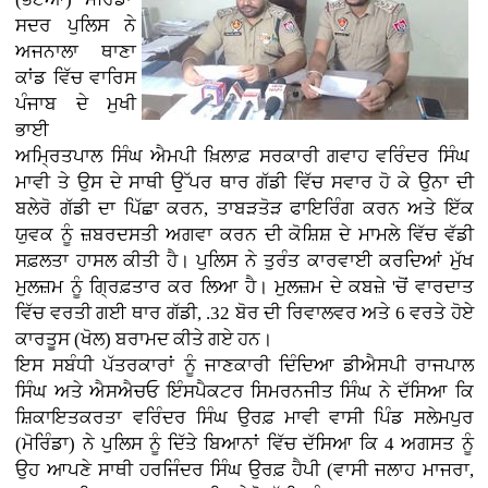
ਸਦਰ ਪੁਲਿਸ ਨੇ
ਅਜਨਾਲਾ ਥਾਣਾ
ਕਾਂਡ ਵਿੱਚ ਵਾਰਿਸ
ਪੰਜਾਬ ਦੇ ਮੁਖੀ
ਭਾਈ
ਅਮ੍ਰਿਤਪਾਲ ਸਿੰਘ ਐਮਪੀ ਖ਼ਿਲਾਫ਼ ਸਰਕਾਰੀ ਗਵਾਹ ਵਰਿੰਦਰ ਸਿੰਘ
ਮਾਵੀ ਤੇ ਉਸ ਦੇ ਸਾਥੀ ਉੱਪਰ ਥਾਰ ਗੱਡੀ ਵਿੱਚ ਸਵਾਰ ਹੋ ਕੇ ਉਨਾ ਦੀ
ਬਲੇਰੋ ਗੱਡੀ ਦਾ ਪਿੱਛਾ ਕਰਨ, ਤਾਬੜਤੋੜ ਫਾਇਰਿੰਗ ਕਰਨ ਅਤੇ ਇੱਕ
ਯੁਵਕ ਨੂੰ ਜ਼ਬਰਦਸਤੀ ਅਗਵਾ ਕਰਨ ਦੀ ਕੋਸ਼ਿਸ਼ ਦੇ ਮਾਮਲੇ ਵਿੱਚ ਵੱਡੀ
ਸਫ਼ਲਤਾ ਹਾਸਲ ਕੀਤੀ ਹੈ। ਪੁਲਿਸ ਨੇ ਤੁਰੰਤ ਕਾਰਵਾਈ ਕਰਦਿਆਂ ਮੁੱਖ
ਮੁਲਜ਼ਮ ਨੂੰ ਗ੍ਰਿਫ਼ਤਾਰ ਕਰ ਲਿਆ ਹੈ। ਮੁਲਜ਼ਮ ਦੇ ਕਬਜ਼ੇ 'ਚੋਂ ਵਾਰਦਾਤ
ਵਿੱਚ ਵਰਤੀ ਗਈ ਥਾਰ ਗੱਡੀ, .32 ਬੋਰ ਦੀ ਰਿਵਾਲਵਰ ਅਤੇ 6 ਵਰਤੇ ਹੋਏ
ਕਾਰਤੂਸ (ਖੋਲ) ਬਰਾਮਦ ਕੀਤੇ ਗਏ ਹਨ।
ਇਸ ਸਬੰਧੀ ਪੱਤਰਕਾਰਾਂ ਨੂੰ ਜਾਣਕਾਰੀ ਦਿੰਦਿਆ ਡੀਐਸਪੀ ਰਾਜਪਾਲ
ਸਿੰਘ ਅਤੇ ਐਸਐਚਓ ਇੰਸਪੈਕਟਰ ਸਿਮਰਨਜੀਤ ਸਿੰਘ ਨੇ ਦੱਸਿਆ ਕਿ
ਸ਼ਿਕਾਇਤਕਰਤਾ ਵਰਿੰਦਰ ਸਿੰਘ ਉਰਫ਼ ਮਾਵੀ ਵਾਸੀ ਪਿੰਡ ਸਲੇਮਪੁਰ
(ਮੋਰਿੰਡਾ) ਨੇ ਪੁਲਿਸ ਨੂੰ ਦਿੱਤੇ ਬਿਆਨਾਂ ਵਿੱਚ ਦੱਸਿਆ ਕਿ 4 ਅਗਸਤ ਨੂੰ
ਉਹ ਆਪਣੇ ਸਾਥੀ ਹਰਜਿੰਦਰ ਸਿੰਘ ਉਰਫ਼ ਹੈਪੀ (ਵਾਸੀ ਜਲਾਹ ਮਾਜਰਾ,