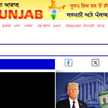
ਦੁਆਬਾ
ਮਾਝਾ
ਮਾਲਵਾ
ਖੇਡ ਸੰਸਾਰ
ਪੁਆਧ
ENGLISH
ਸੰਪਾਦਕੀ
ਸਟਾਫ਼
Previous