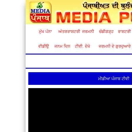
ਮੁੱਖ ਪੰਨਾ
ਅੰਤਰਰਾਸ਼ਟਰੀ
ਜਰਮਨੀ
ਚੰਡੀਗੜ੍ਹ
ਰਾਸ਼ਟਰੀ
ਵੀਡੀਉ
ਜਨਮ ਦਿਨ
ਟੀਵੀ. ਦੇਖੋ
ਜਰਮਨੀ ਦੇ ਗੁਰਦੁਆਰੇ
ਮੀਡੀਆ ਪੰਜਾਬ ਟੀਵੀ