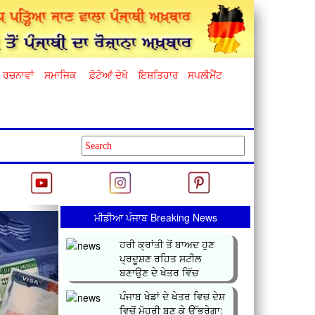
ਰਚਨਾਵਾਂ
ਸਮਾਜਿਕ
ਫ਼ੋਟੋਆਂ ਦੇਖੋ
ਇਸ਼ਤਿਹਾਰ
ਸਪਲੀਮੈਂਟ
Next
ਮੀਡੀਆ ਪੰਜਾਬ Breaking News
ਹਰੀ ਕ੍ਰਾਂਤੀ ਤੋਂ ਬਾਅਦ ਹੁਣ
ਪ੍ਰਦੂਸ਼ਣ ਰਹਿਤ ਸਟੀਲ
ਬਣਾਉਣ ਦੇ ਖੇਤਰ ਵਿੱਚ
ਕ੍ਰਾਂਤ...
ਪੰਜਾਬ ਖੇਡਾਂ ਦੇ ਖੇਤਰ ਵਿਚ ਦੇਸ਼
ਵਿਚੋਂ ਮੋਹਰੀ ਬਣ ਕੇ ਉੱਭਰੇਗਾ: