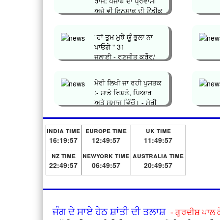
ਰਾਜ: ਪੰਜਾਬ ਦਾ ਪ੍ਰਵਾਸੀ
ਅਜੇ ਵੀ ਇਨਸਾਫ਼ ਦੀ ਉਡੀਕ
ਕਿਉਂ...
"ਹਾਂ ਤੁਮ ਮੁਝੇ ਯੂੰ ਭੁਲਾ ਨਾ
ਪਾਓਗੇ " 31
ਜੁਲਾਈ - ਰਣਜੀਤ ਕ੍ਰੌਰ/
ਗੁੱਡੀ ਤਰਨ ਤਾ�...
ਮੇਰੀ ਲਿਖੀ ਜਾ ਰਹੀ ਪੁਸਤਕ
:- ਸਾਡੇ ਰਿਸ਼ਤੇ, ਪਿਆਰ
ਅਤੇ ਸਮਾਜ ਵਿੱਚੋਂ। - ਮੇਰੀ
ਜਿੰ�...
india time
europe time
uk time
16:19:57
12:49:57
11:49:57
nz time
newyork time
australia time
22:49:57
06:49:57
20:49:57
ਜੰਗ ਦੇ ਸਾਏ ਹੇਠ ਸ਼ਾਂਤੀ ਦੀ ਤਲਾਸ਼
- ਗੁਰਦੀਸ਼ ਪਾਲ 