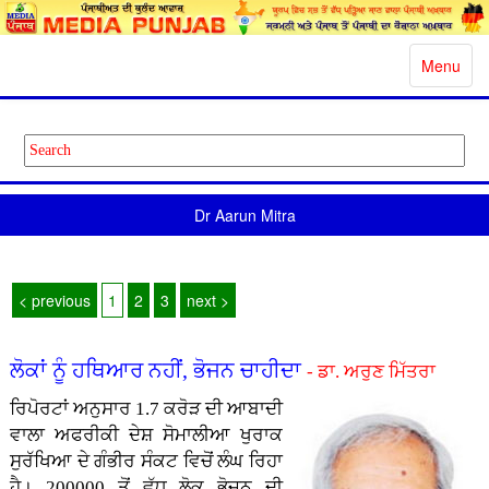
Toggle
Menu
navigatio
Dr Aarun Mitra
< previous
1
2
3
next >
ਲੋਕਾਂ ਨੂੰ ਹਥਿਆਰ ਨਹੀਂ, ਭੋਜਨ ਚਾਹੀਦਾ
- ਡਾ. ਅਰੁਣ ਮਿੱਤਰਾ
ਰਿਪੋਰਟਾਂ ਅਨੁਸਾਰ 1.7 ਕਰੋੜ ਦੀ ਆਬਾਦੀ
ਵਾਲਾ ਅਫਰੀਕੀ ਦੇਸ਼ ਸੋਮਾਲੀਆ ਖੁਰਾਕ
ਸੁਰੱਖਿਆ ਦੇ ਗੰਭੀਰ ਸੰਕਟ ਵਿਚੋਂ ਲੰਘ ਰਿਹਾ
ਹੈ। 200000 ਤੋਂ ਵੱਧ ਲੋਕ ਭੋਜਨ ਦੀ