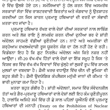
ਦੇ ਵਿੱਚ ਉਲਝੇ ਹੋਏ ਹਨ। ਸਮੱਸਿਆਵਾਂ ਨੂੰ ਹੱਲ ਕਰਨ ਵਿੱਚ ਅਸਮਰੱਥ
ਸਰਕਾਰਾਂ ਸੱਤਾ ਵਿੱਚ ਰਾਸ਼ਟਰਵਾਦੀ ਬਿਰਤਾਂਤ ਅਤੇ ਜੰਗਵਾਦ ਨੂੰ ਉਤਸ਼ਾਹਤ
ਕਰਦੀਆਂ ਹਨ ਜਿਸ ਕਾਰਨ ਪ੍ਰਮਾਣੂ ਹਥਿਆਰਾਂ ਦੀ ਵਰਤੋਂ ਦਾ ਸੰਭਾਵੀ
ਖ਼ਤਰਾ ਵਧ ਜਾਂਦਾ ਹੈ।
ਪ੍ਰਮਾਣੂ ਹਥਿਆਰ ਰੱਖਣ ਵਾਲੇ ਦੇਸ਼ਾਂ ਦੀਆਂ ਸਰਕਾਰਾਂ ਨਾਲ ਲਾਬਿੰਗ
ਕਰਨ ਅਤੇ ਲੋਕ ਰਾਇ ਨੂੰ ਲਾਮਬੰਦ ਕਰਨ ਦੀਆਂ ਦੁਨੀਆ ਭਰ ਦੇ ਸ਼ਾਂਤੀ
ਅੰਦੋਲਨ ਸਾਹਮਣੇ ਵੱਡੀਆਂ ਚੁਣੌਤੀਆਂ ਹਨ। ਨਾਟੋ ਅਤੇ ਅਮਰੀਕਾ ਦੀ
ਸ਼ਰ੍ਹੇਆਮ ਦਖਲਅੰਦਾਜ਼ੀ ਰੂਸ ਯੂਕਰੇਨ ਜੰਗ ਦਾ ਹੱਲ ਨਹੀਂ ਹੋਣ ਦੇ ਰਹੀ।
ਵਿਡੰਬਨਾ ਇਹ ਹੈ ਕਿ ਗੁਟ ਨਿਰਲੇਪ ਅੰਦੋਲਨ ਅੱਜ ਕਿਤੇ ਨਜ਼ਰ ਨਹੀਂ
ਆਉਂਦਾ। ਜੀ-20 ਵੱਖ-ਵੱਖ ਹਿੱਤਾਂ ਵਾਲੇ ਦੇਸ਼ਾਂ ਦਾ ਇੱਕ ਸਮੂਹ ਹੈ ਜਿਸ ’ਤੇ
ਵਿਸ਼ਵ ਭਰ ਵਿੱਚ ਵੱਖ-ਵੱਖ ਵਿਵਾਦਾਂ ਵਿੱਚ ਖੁੱਲ੍ਹੇ ਜਾਂ ਲੁਕਵੇਂ ਰੂਪ ਵਿੱਚ ਸ਼ਾਮਲ
ਮੁਲਕਾਂ ਦਾ ਦਬਦਬਾ ਹੈ। ਫ਼ੌਜੀ ਖਰਚ ਵਧਾਉਣ ਵਿੱਚ ਚੀਨ ਦੀ ਭੂਮਿਕਾ ਵੀ
ਬਹੁਤ ਸ਼ੱਕੀ ਹੈ। ਫ਼ੌਜੀ ਉਦਯੋਗਿਕ ਕੰਪਲੈਕਸ ਮਨੁੱਖੀ ਜਾਨਾਂ ਦੀ ਕੀਮਤ ’ਤੇ
ਭਾਰੀ ਮੁਨਾਫ਼ਾ ਕਮਾ ਰਿਹਾ ਹੈ।
ਖ਼ਤਰਾ ਬਹੁਤ ਗੰਭੀਰ ਹੈ। ਸ਼ਾਂਤੀ ਅੰਦੋਲਨਾਂ, ਸਮਾਜ ਵਿੱਚ ਸੰਵੇਦਨਸ਼ੀਲ
ਤੱਤਾਂ ਅਤੇ ਗੈਰ-ਪ੍ਰਮਾਣੂ ਹਥਿਆਰਾਂ ਵਾਲੇ ਦੇਸ਼ਾਂ ਲਈ ਇਹ ਕੰਮ ਚੁਣੌਤੀਪੂਰਨ
ਹੈ, ਹਾਲਾਂਕਿ ਅਜਿਹੇ ਸਮੇਂ ਵਿੱਚ ਹੀ ਛੇ ਸਾਲ ਪਹਿਲਾਂ ਯੂਐੱਨਓ ਵੱਲੋਂ ਪ੍ਰਮਾਣੂ
ਹਥਿਆਰਾਂ ਦੀ ਮਨਾਹੀ (Treaty on the Prohibition of Nuclear