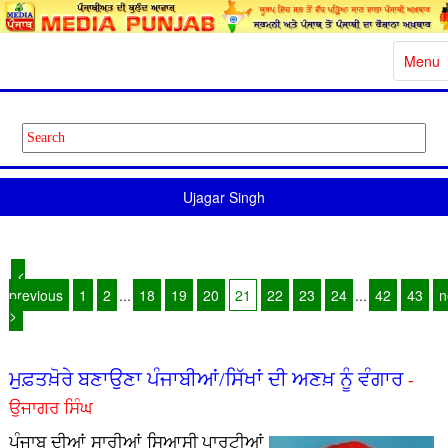
Toggle
Menu
naviga
Ujagar Singh
<
previous
1
2
...
18
19
20
21
22
23
24
...
42
43
n
>
ਮੁਫ਼ਤਖ਼ੋਰੇ ਬਣਾਉਣਾ ਪੰਜਾਬੀਆਂ/ਸਿੱਖਾਂ ਦੀ ਅਣਖ਼ ਨੂੰ ਵੰਗਾਰ
-
ਉਜਾਗਰ ਸਿੰਘ
ਪੰਜਾਬ ਦੀਆਂ ਸਾਰੀਆਂ ਸਿਆਸੀ ਪਾਰਟੀਆਂ