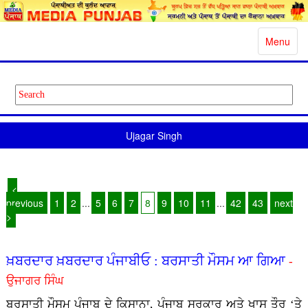
Toggle
Menu
navigatio
Ujagar Singh
<
previous
1
2
...
5
6
7
8
9
10
11
...
42
43
next
>
ਖ਼ਬਰਦਾਰ ਖ਼ਬਰਦਾਰ ਪੰਜਾਬੀਓ : ਬਰਸਾਤੀ ਮੌਸਮ ਆ ਗਿਆ
-
ਉਜਾਗਰ ਸਿੰਘ
ਬਰਸਾਤੀ ਮੌਸਮ ਪੰਜਾਬ ਦੇ ਕਿਸਾਨਾ, ਪੰਜਾਬ ਸਰਕਾਰ ਅਤੇ ਖਾਸ ਤੌਰ ‘ਤੇ